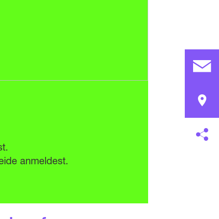
t.
eide anmeldest.