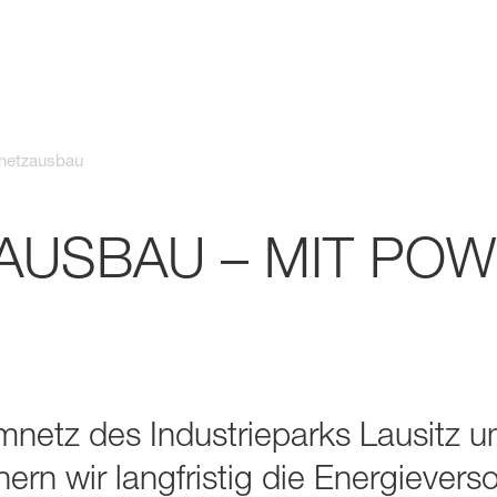
netzausbau
USBAU – MIT POWE
mnetz des Industrieparks Lausitz u
hern wir langfristig die Energiever