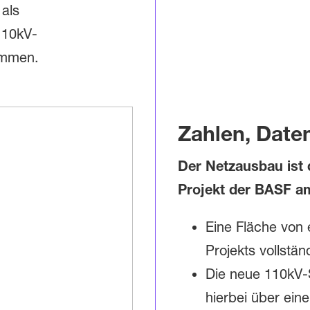
als
110kV-
ammen.
Zahlen, Date
Der Netzausbau ist d
Projekt der BASF a
Eine Fläche von
Projekts vollstän
Die neue 110kV-S
hierbei über ein