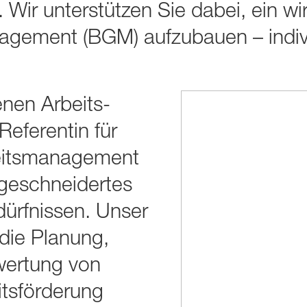
 Wir unterstützen Sie dabei, ein wir
nage­ment (BGM) aufzubauen – indiv
nen Arbeits­
eferentin für
eits­manage­ment
e­schnei­der­tes
ürfnissen. Unser
die Planung,
wertung von
its­förderung