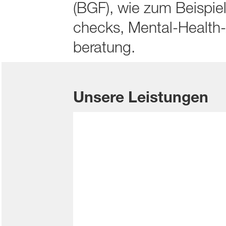
(BGF), wie zum Beispie
checks, Mental-Health-
beratung.
Unsere Leistungen
Arbeitsmedizinische 
Gesetzlich verpflichtende Lei
Grundbetreuung nach Ar
Beratung zu allen gesundhe
Gefährdungsbeurteilungen,