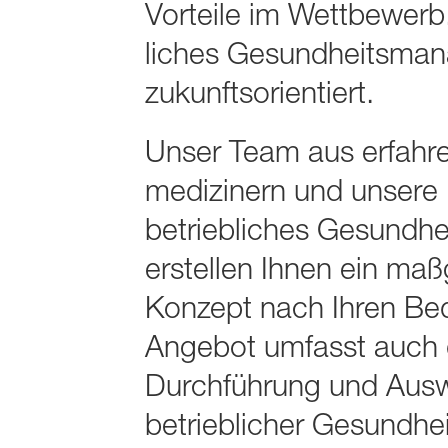
Vorteile im Wett­bewerb.
liches Gesund­heits­ma
zukunftsorientiert.
Unser Team aus erfahre
medizinern und unsere R
betrieb­liches Gesund­h
erstellen Ihnen ein maß­g
Konzept nach Ihren Bed
Angebot umfasst auch 
Durchf­ührung und Aus­
betrieb­licher Gesund­he