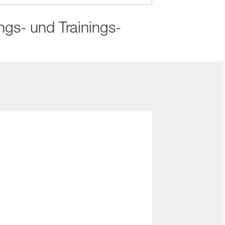
ngs- und Trainings­
men
 Belastung