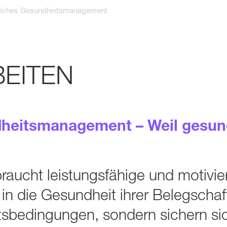
bliches Gesundheitsmanagement
EITEN
heitsmanagement – Weil gesund
braucht leistungs­fähige und motivie
in die Gesundheit ihrer Beleg­schaf
its­bedingungen, sondern sichern s