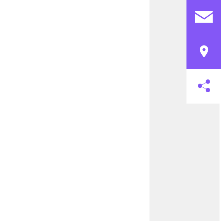
ndseinsätzen
rankenkasse (z.B. Tetanus /