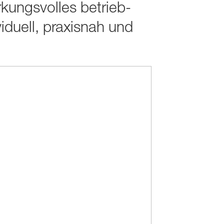
kungs­volles betrieb­
iduell, praxisnah und