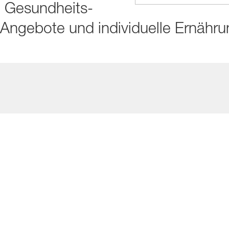
l Gesundheits­
Angebote und indivi­duelle Ernähru
Betreuung
stungen & präventive arbeitsmedizinische Maßnah
bMedVV, ASiG & DGUV V2
itlichen Aspekten der Arbeit, wie z.B.
 Ergonomie, Hautschutz, Arbeitszeit, psychischer