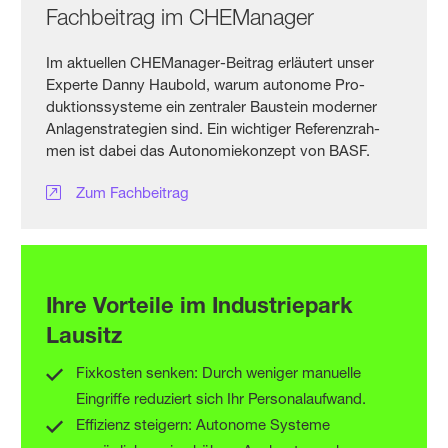
Fachbeitrag im CHEManager
Im aktuellen CHEManager-Beitrag erläutert unser
Experte Danny Haubold, warum autonome Pro­
duktions­sys­teme ein zen­traler Bau­stein mo­der­ner
An­lagen­stra­tegien sind. Ein wich­tiger Re­ferenz­rah­
men ist da­bei das Auto­nomie­kon­zept von BASF.
Zum Fachbeitrag
Ihre Vorteile im Industriepark
Lausitz
Fixkosten senken: Durch weniger manuelle
Eingriffe reduziert sich Ihr Personalaufwand.
Effizienz steigern: Autonome Systeme