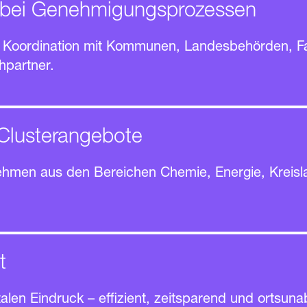
g bei Genehmi­gungs­prozessen
Koordination mit Kommunen, Landes­behörden, Fac
­partner.
Cluster­angebote
ehmen aus den Bereichen Chemie, Energie, Kreislau
t
talen Eindruck – effizient, zeitsparend und ortsuna