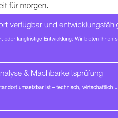
it für morgen.
ort verfügbar und entwick­lungs­fähi
S PLÄNEN
art oder lang­fristige Entwicklung: Wir bieten Ihne
FT WIRD.
analyse & Mach­barkeits­prüfung
tandort umsetzbar ist – technisch, wirtschaftlich 