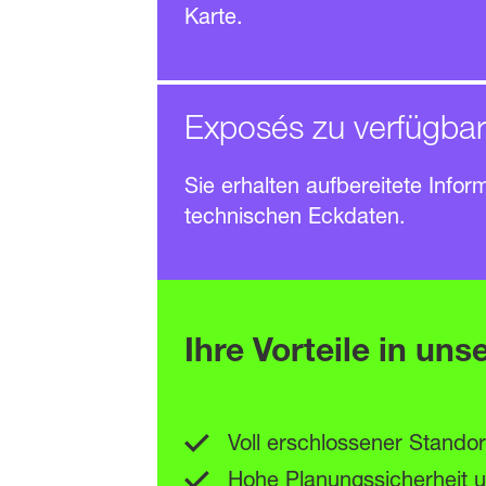
Karte.
Exposés zu verfüg­ba
Sie erhalten aufbereitete Infor
technischen Eckdaten.
Ihre Vorteile in un
Voll erschlossener Standort
Hohe Planungssicherheit u