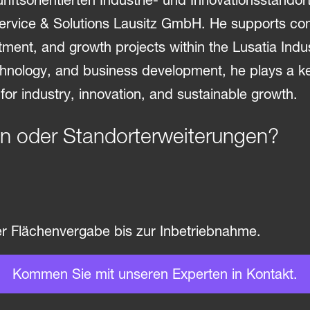
en oder Standorterweiterungen?
r Flächen­vergabe bis zur Inbe­trieb­nahme.
Kommen Sie mit unseren Experten in Kontakt.